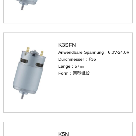
K3SFN
Anwendbare Spannung：6.0V-24.0V
Durchmesser：∮36
Länge：57㎜
Form：圓型鐵殼
K5N