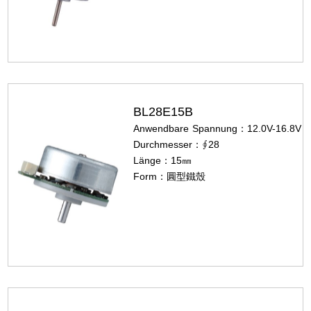
BL28E15B
Anwendbare Spannung：12.0V-16.8V
Durchmesser：∮28
Länge：15㎜
Form：圓型鐵殼