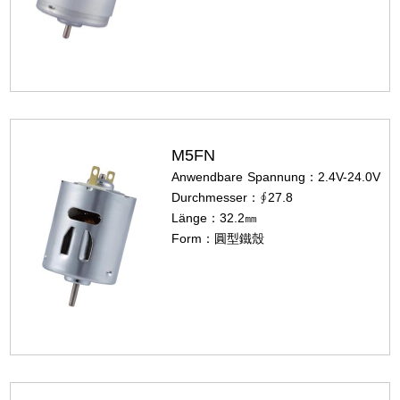
M5FN
Anwendbare Spannung：2.4V-24.0V
Durchmesser：∮27.8
Länge：32.2㎜
Form：圓型鐵殼