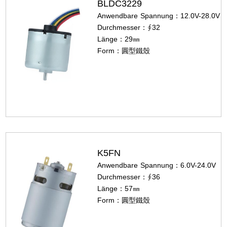
BLDC3229
Anwendbare Spannung：12.0V-28.0V
Durchmesser：∮32
Länge：29㎜
Form：圓型鐵殼
K5FN
Anwendbare Spannung：6.0V-24.0V
Durchmesser：∮36
Länge：57㎜
Form：圓型鐵殼