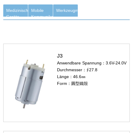
Modelle
Medizinische
Mobile
Werkzeugmaschine
Geräte
Kommunikation
J3
Anwendbare Spannung：3.6V-24.0V
Durchmesser：∮27.8
Länge：46.6㎜
Form：圓型鐵殼