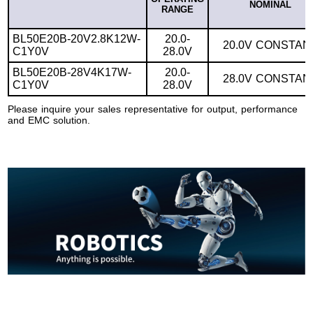
NOMINAL
RANGE
BL50E20B-20V2.8K12W-
20.0-
20.0V CONSTAN
C1Y0V
28.0V
BL50E20B-28V4K17W-
20.0-
28.0V CONSTAN
C1Y0V
28.0V
Please inquire your sales representative for output, performance
and EMC solution.